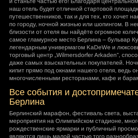
и станьте частью его! Благодаря центральн
наш отель будет отличной стартовой площадк
путешественников, так и для тех, кто хочет н
по городу, ночной жизнью или шопингом. В н
близости от отеля вы найдёте огромное коли
самое гламурное место Берлина – бульвар 
легендарным универмагом KaDeWe и люксовы
торговый центр „Wilmersdorfer Arkaden”, спо
даже самых взыскательных покупателей. Ноч
кипит прямо под окнами нашего отеля, ведь о
многочисленными ресторанами, кафе и бара
Все события и достопримечат
Берлина
Берлинский марафон, фестиваль света, выста
мероприятия на Олимпийском стадионе, мно
рождественские ярмарки и публичный просм
являются лишь малой частью того разнообраз